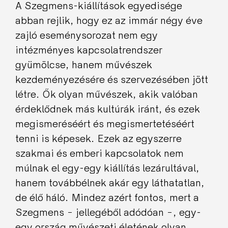
A Szegmens-kiállítások egyedisége
abban rejlik, hogy ez az immár négy éve
zajló eseménysorozat nem egy
intézményes kapcsolatrendszer
gyümölcse, hanem művészek
kezdeményezésére és szervezésében jött
létre. Ők olyan művészek, akik valóban
érdeklődnek más kultúrák iránt, és ezek
megismeréséért és megismertetéséért
tenni is képesek. Ezek az egyszerre
szakmai és emberi kapcsolatok nem
múlnak el egy-egy kiállítás lezárultával,
hanem továbbélnek akár egy láthatatlan,
de élő háló. Mindez azért fontos, mert a
Szegmens − jellegéből adódóan −, egy-
egy ország művészeti életének olyan