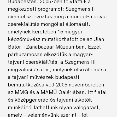
Budapesten. 2005-ben folytattuk a
megkezdett programot: Szegmens II
címmel szerveztük meg a mongol-magyar
cserekiállítás mongóliai állomását,
amelynek keretében 15 magyar
képzőművész mutatkozhatott be az Ulan
Bátor-i Zanabazaar Múzeumban. Ezzel
párhuzamosan elkezdtük a magyar-
tajvani cserekiállítás, a Szegmens III
megvalósítását is, melynek első állomása
a tajvani művészek budapesti
bemutatkozása volt 2005 novemberében,
az MMG és a MAMÜ Galériában. Itt fiatal
és középgenerációs tajvani alkotók
munkáiból láthattunk olyan válogatást,
amely – véleményünk szerint – jól