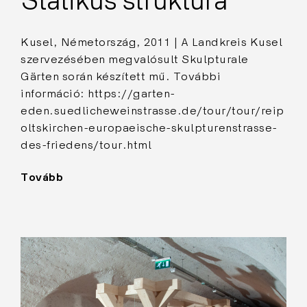
Statikus struktúra
Kusel, Németország, 2011 | A Landkreis Kusel
szervezésében megvalósult Skulpturale
Gärten során készített mű. További
információ: https://garten-
eden.suedlicheweinstrasse.de/tour/tour/reip
oltskirchen-europaeische-skulpturenstrasse-
des-friedens/tour.html
Tovább
"Statikus
struktúra"