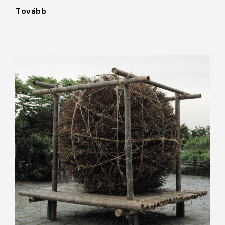
Tovább
"30.000
evőpálcika"