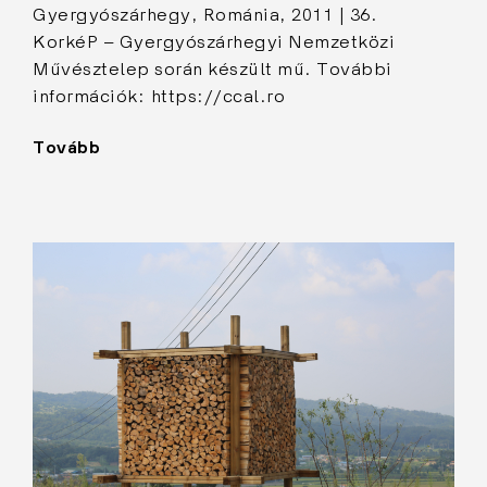
Gyergyószárhegy, Románia, 2011 | 36.
KorkéP – Gyergyószárhegyi Nemzetközi
Művésztelep során készült mű. További
információk: https://ccal.ro
Tovább
"Penészes
önarckép"