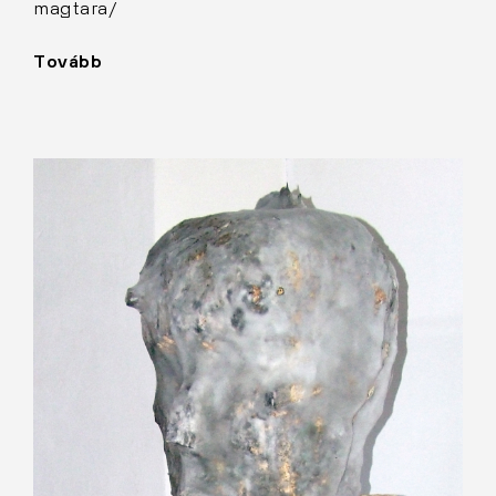
magtara/
Tovább
"Gyökér"