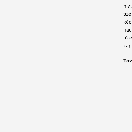
hív
sze
kép
nag
töre
kap
To