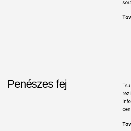
sor
To
Penészes fej
Tsu
rez
inf
cen
To