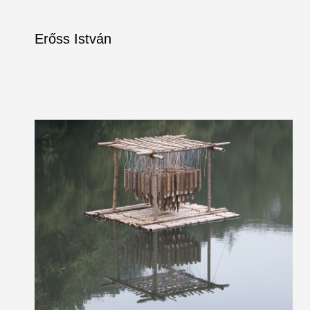
Erőss István
Skip
to
content