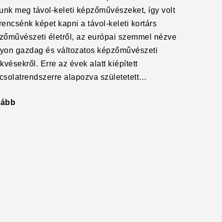
tunk meg távol-keleti képzőművészeket, így volt
rencsénk képet kapni a távol-keleti kortárs
zőművészeti életről, az európai szemmel nézve
yon gazdag és változatos képzőművészeti
kvésekről. Erre az évek alatt kiépített
csolatrendszerre alapozva születetett…
vább
"Szegmens
I.
–
Japán,
2004"