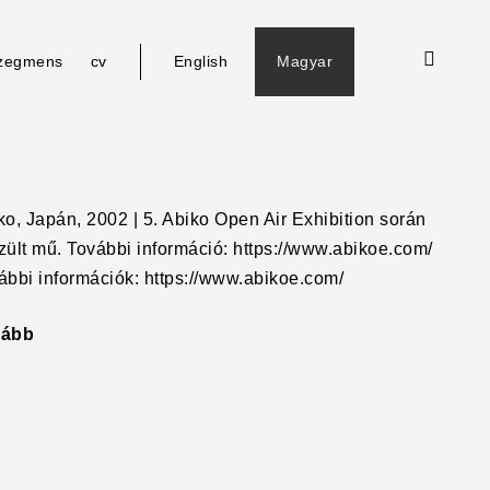
open
le
zegmens
cv
English
Magyar
d
search
u
form
ko, Japán, 2002 | 5. Abiko Open Air Exhibition során
zült mű. További információ: https://www.abikoe.com/
ábbi információk: https://www.abikoe.com/
vább
"Zene
szúnyogoknak"