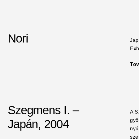
Nori
Jap
Exh
To
Szegmens I. –
A S
Japán, 2004
gyö
nyú
sze