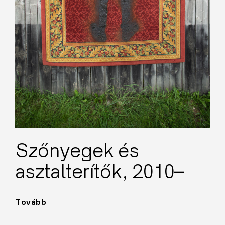
Szőnyegek és
asztalterítők, 2010–
Tovább
"Szőnyegek
és