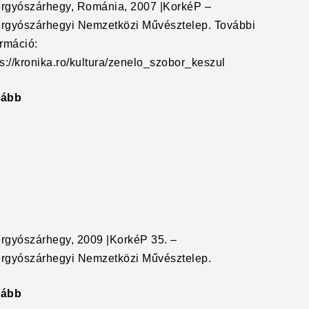
rgyószárhegy, Románia, 2007 |KorkéP –
rgyószárhegyi Nemzetközi Művésztelep. További
ormáció:
ps://kronika.ro/kultura/zenelo_szobor_keszul
vább
"Pulóver"
rgyószárhegy, 2009 |KorkéP 35. –
rgyószárhegyi Nemzetközi Művésztelep.
vább
"Boxkesztyű"