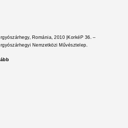
rgyószárhegy, Románia, 2010 |KorkéP 36. –
rgyószárhegyi Nemzetközi Művésztelep.
vább
"Gyökerek"