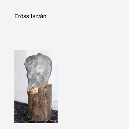
Erőss István
Skip
to
content