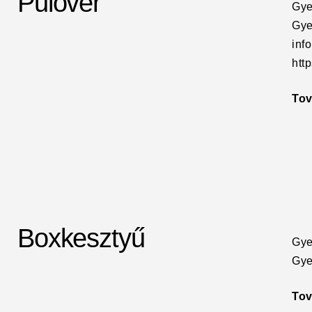
Pulóver
Gye
Gye
inf
htt
To
Boxkesztyű
Gye
Gye
To