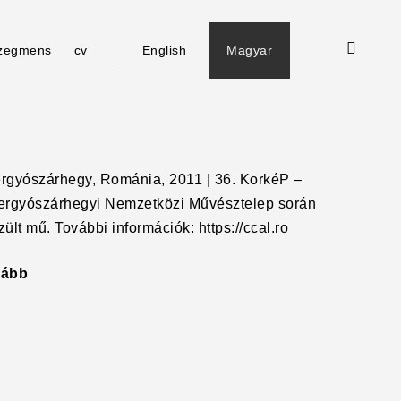
open
le
zegmens
cv
English
Magyar
d
search
u
form
rgyószárhegy, Románia, 2011 | 36. KorkéP –
rgyószárhegyi Nemzetközi Művésztelep során
zült mű. További információk: https://ccal.ro
vább
"Penészes
önarckép"