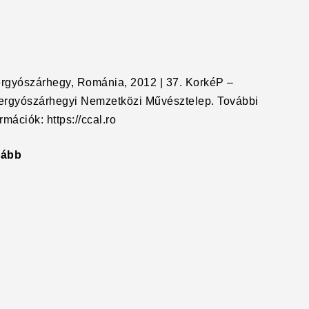
rgyószárhegy, Románia, 2012 | 37. KorkéP –
rgyószárhegyi Nemzetközi Művésztelep. További
rmációk: https://ccal.ro
vább
"Penészes
madonna"