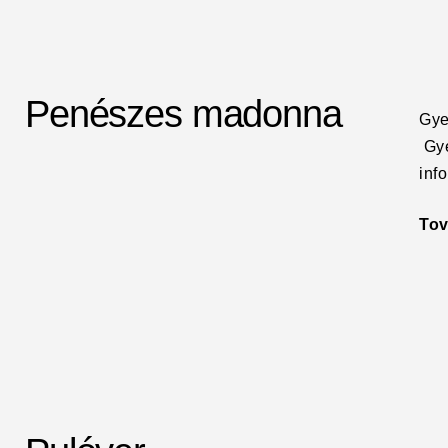
Penészes madonna
Gye
Gye
info
To