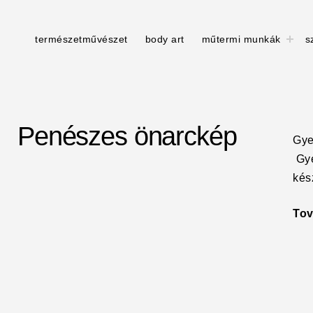
togg
természetművészet
body art
műtermi munkák
s
chil
men
Penészes önarckép
Gye
Gye
kés
To