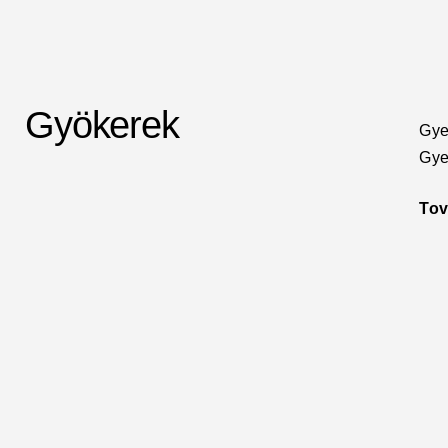
Gyökerek
Gye
Gye
To