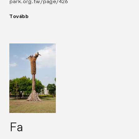
park.org.tw/page/426
Tovább
"Gömb"
Fa