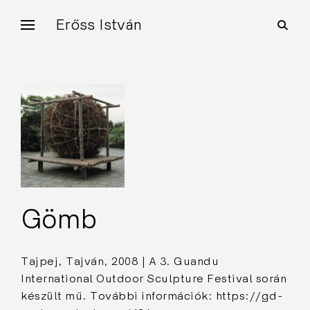
Skip
Erőss István
open
to
search
form
content
Gömb
Tajpej, Tajván, 2008 | A 3. Guandu
International Outdoor Sculpture Festival során
készült mű. További információk: https://gd-