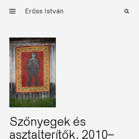
Skip
Erőss István
open
to
search
form
content
Szőnyegek és
asztalterítők, 2010–