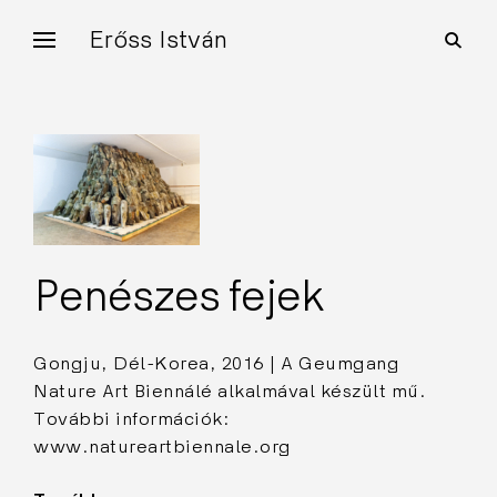
Skip
Erőss István
open
to
search
form
content
Penészes fejek
Gongju, Dél-Korea, 2016 | A Geumgang
Nature Art Biennálé alkalmával készült mű.
További információk:
www.natureartbiennale.org