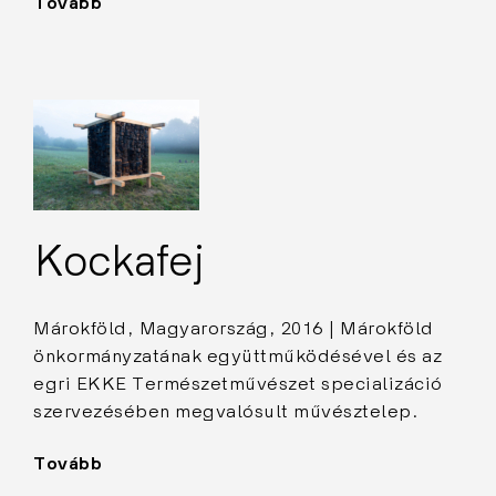
Tovább
"Penészes
fejek"
Kockafej
Márokföld, Magyarország, 2016 | Márokföld
önkormányzatának együttműködésével és az
egri EKKE Természetművészet specializáció
szervezésében megvalósult művésztelep.
Tovább
"Kockafej"