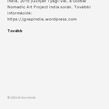
India, 2015 |Gunjan Tyagi-val, a Global
Nomadic Art Project India során. További
információk:
https://gnapindia.wordpress.com
Tovább
"Autentikus
védelem"
© 2026 Erőss István