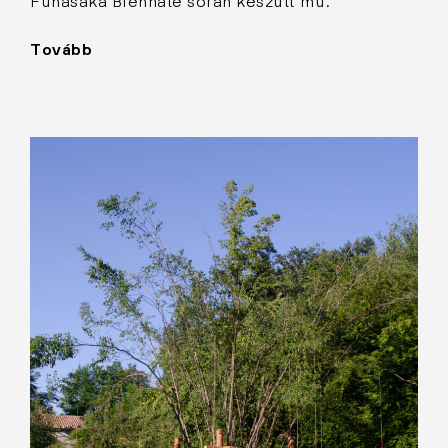
Funasaka Biennálé során készült mű.
Tovább
"Penészes
figura
II."