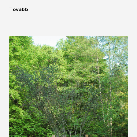
Tovább
"Elvtárs"