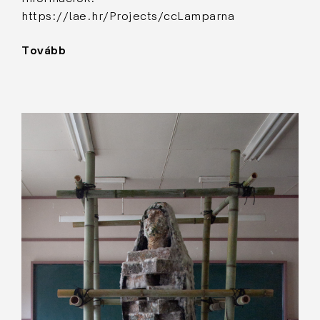
https://lae.hr/Projects/ccLamparna
Tovább
"Penészes
figura
I."